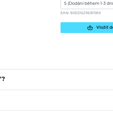
EAN: 8055162968158X
Vložiť d
"?