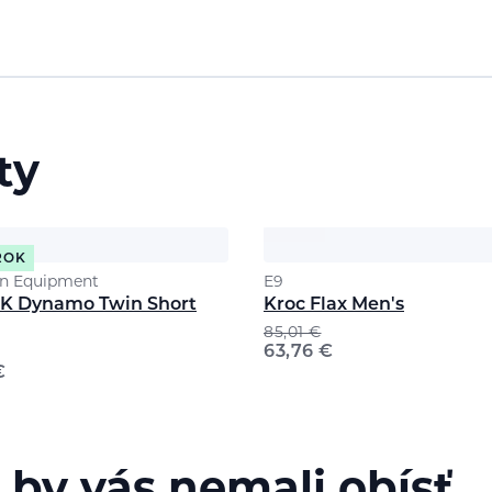
ty
ROK
n Equipment
E9
K Dynamo Twin Short
Kroc Flax Men's
85,01
€
63,76
€
€
 by vás nemali obísť