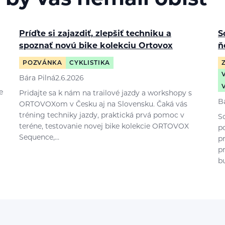
Príďte si zajazdiť, zlepšiť techniku a
S
spoznať novú bike kolekciu Ortovox
ň
POZVÁNKA
CYKLISTIKA
Bára Pilná
2.6.2026
e
Pridajte sa k nám na trailové jazdy a workshopy s
B
ORTOVOXom v Česku aj na Slovensku. Čaká vás
tréning techniky jazdy, praktická prvá pomoc v
So
teréne, testovanie novej bike kolekcie ORTOVOX
p
Sequence,…
p
p
b