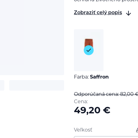
ochranu životného prostre
Zobraziť celý popis
Farba:
Saffron
Odporúčaná cena: 82,00
t
Cena:
49,20
€
Veľkosť