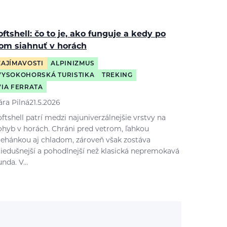
oftshell: čo to je, ako funguje a kedy po
om siahnuť v horách
ZAJÍMAVOSTI
ALPINIZMUS
VYSOKOHORSKÁ TURISTIKA
TREKING
VIA FERRATA
ára Pilná
21.5.2026
ftshell patrí medzi najuniverzálnejšie vrstvy na
ohyb v horách. Chráni pred vetrom, ľahkou
rehánkou aj chladom, zároveň však zostáva
riedušnejší a pohodlnejší než klasická nepremokavá
unda. V…