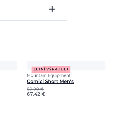
LETNÍ VÝPRODEJ
Mountain Equipment
Comici Short Men's
89,90
€
67,42
€