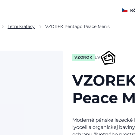
K
Letní kraťasy
VZOREK Pentago Peace Men's
E9
VZOROK
VZOREK
Peace M
Moderné pánske lezecké k
lyocell a organickej bavl