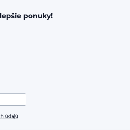
jlepšie ponuky!
ch údajů