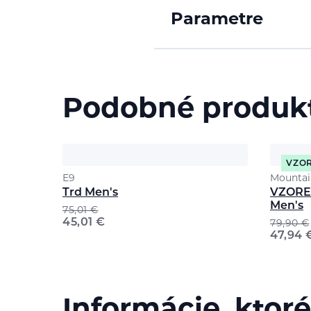
Parametre
Podobné produk
VZO
E9
Mountai
Trd Men's
VZORE
Men's
75,01
€
45,01
€
79,90
€
47,94
Informácie, ktoré