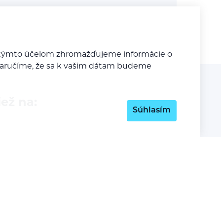
Za týmto účelom zhromažďujeme informácie o
y zaručíme, že sa k vašim dátam budeme
iež na:
Súhlasím