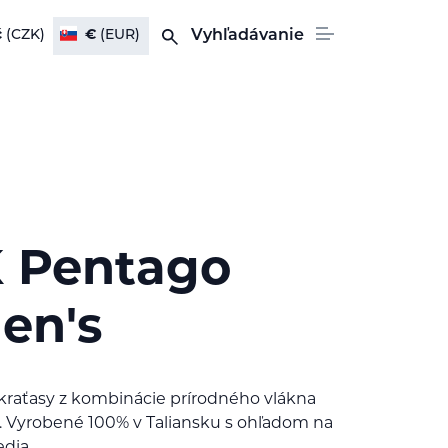
č
(CZK)
€
(EUR)
Vyhľadávanie
 Pentago
en's
raťasy z kombinácie prírodného vlákna
ny. Vyrobené 100% v Taliansku s ohľadom na