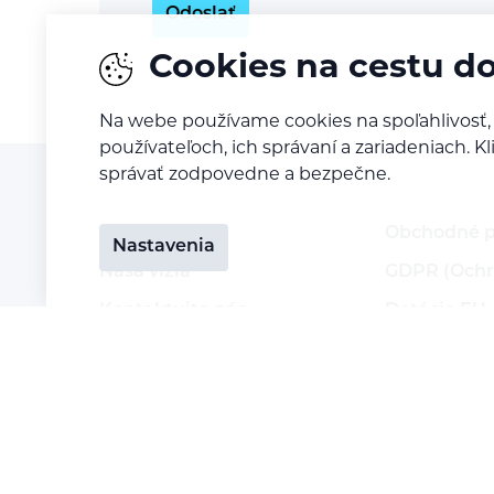
Odoslať
Cookies na cestu d
Na webe používame cookies na spoľahlivosť,
používateľoch, ich správaní a zariadeniach. 
správať zodpovedne a bezpečne.
O nás
Obchodné 
Nastavenia
Naša vízia
GDPR (Ochr
Kontaktujte nás
Dotácie EU
Kariéra
Doprava a p
Reklamácia 
Vrátenie to
Staňte sa p