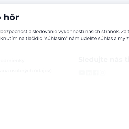
o hôr
 bezpečnosť a sledovanie výkonnosti našich stránok. 
Kliknutím na tlačidlo "súhlasím" nám udelíte súhlas a m
Sledujte nás t
podmienky
ana osobných údajov)
latba
a servis
varu
redajcom našich značiek