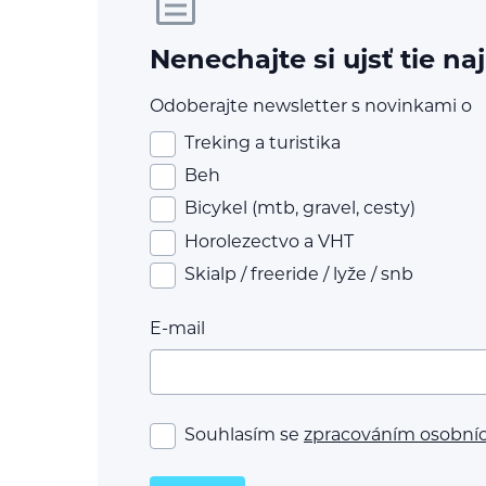
Nenechajte si ujsť tie na
Odoberajte newsletter s novinkami o
Treking a turistika
Beh
Bicykel (mtb, gravel, cesty)
Horolezectvo a VHT
Skialp / freeride / lyže / snb
E-mail
Souhlasím se
zpracováním osobní