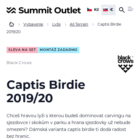
Kč
€
Vybavenie
Lyže
All Terrain
Captis Birdie
2019/20
SLEVA NA SET
MONTÁŽ ZADARMO
Black Crows
Captis Birdie
2019/20
Chceš hravou lyži s kterou budeš dominovat carvingu na
sjezdovce i skokům v parku a hrana sjezdovky už nebude
omezení? Dámská varianta captis birdie ti dodá radost
bez hranic.