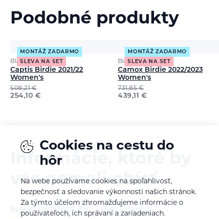
Podobné produkty
MONTÁŽ ZADARMO
MONTÁŽ ZADARMO
Black Crows
Black Crows
SLEVA NA SET
SLEVA NA SET
Captis Birdie 2021/22
Camox Birdie 2022/2023
Women's
Women's
508,21
€
731,85
€
254,10
€
439,11
€
Cookies na cestu do
Informácie, ktoré by
hôr
vás nemali obísť
Na webe používame cookies na spoľahlivosť,
bezpečnosť a sledovanie výkonnosti našich stránok.
Za týmto účelom zhromažďujeme informácie o
Report: ORTOVOX Bike Safety Sessions
používateľoch, ich správaní a zariadeniach.