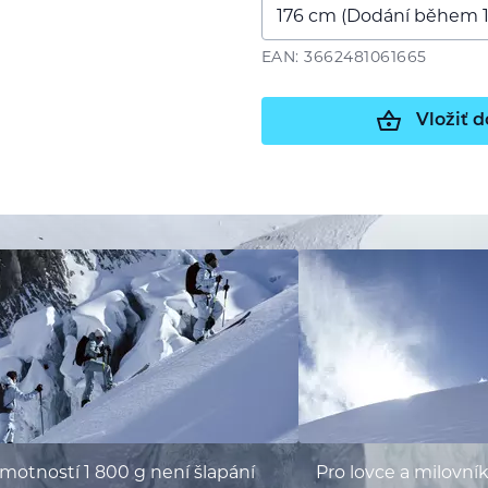
EAN: 3662481061665
Vložiť d
motností 1 800 g není šlapání
Pro lovce a milovní