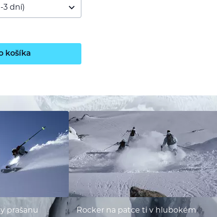
o košíka
ky prašanu
Rocker na patce ti v hlubokém