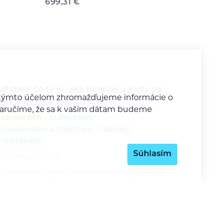
699,31
€
oftshell: čo to je, ako funguje a kedy po
Za týmto účelom zhromažďujeme informácie o
om siahnuť v horách
y zaručíme, že sa k vašim dátam budeme
ZAJÍMAVOSTI
ALPINIZMUS
VYSOKOHORSKÁ TURISTIKA
TREKING
VIA FERRATA
Súhlasím
ára Pilná
21.5.2026
ftshell patrí medzi najuniverzálnejšie vrstvy na
ohyb v horách. Chráni pred vetrom, ľahkou
rehánkou aj chladom, zároveň však zostáva
riedušnejší a pohodlnejší než klasická nepremokavá
unda. V…