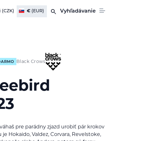
č
(CZK)
€
(EUR)
Vyhľadávanie
Black Crows
DARMO
reebird
23
eváhaš pre parádny zjazd urobiť pár krokov
 je Hokaido, Valdez, Corvara, Revelstoke,