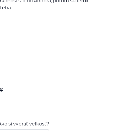
Krkonoše alebo Andora, potom sú ferox
 teba.
€
Ako si vybrať veľkosť?