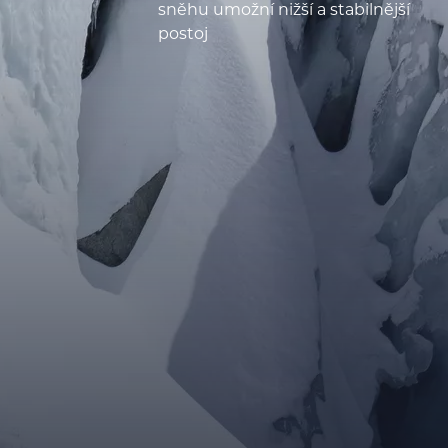
sněhu umožní nižší a stabilnější
postoj