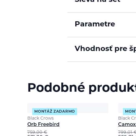
Parametre
Vhodnosť pre š
Podobné produk
MONTÁŽ ZADARMO
MON
Black Crows
Black C
Orb Freebird
Camox 
759,00
€
799,01