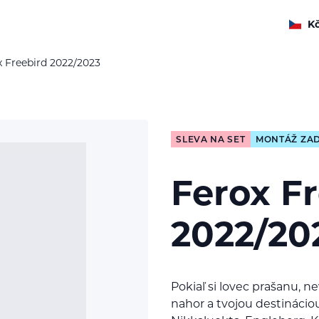
K
x Freebird 2022/2023
SLEVA NA SET
MONTÁŽ ZA
Ferox F
2022/20
Pokiaľ si lovec prašanu, n
nahor a tvojou destináciou