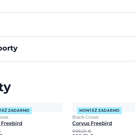
porty
ty
TÁŽ ZADARMO
MONTÁŽ ZADARMO
rows
Black Crows
Freebird
Corvus Freebird
€
999,01
€