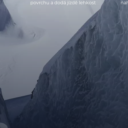
povrchu a dodá jízdě lehkost
nah