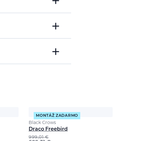
MONTÁŽ ZADARMO
Black Crows
Draco Freebird
999,01
€