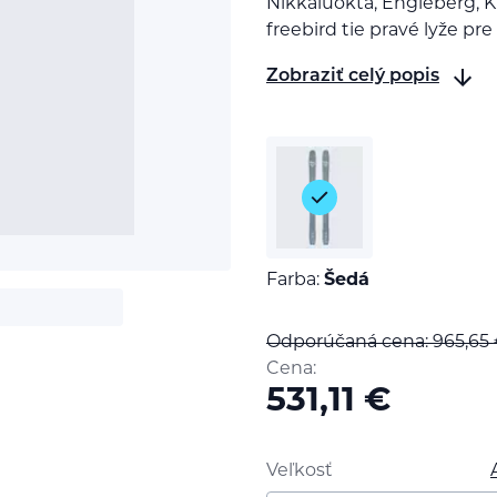
Nikkaluokta, Engleberg, 
freebird tie pravé lyže pre
Zobraziť celý popis
Farba:
Šedá
Odporúčaná cena: 965,65
Cena:
531,11
€
Veľkosť