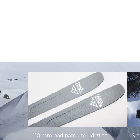
110 mm pod patou tě udrží na
S h