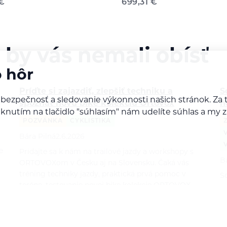
€
699,31
€
 by vás nemali obísť
o hôr
Príďte si zajazdiť, zlepšiť techniku a
S
 bezpečnosť a sledovanie výkonnosti našich stránok. 
spoznať novú bike kolekciu Ortovox
ň
Kliknutím na tlačidlo "súhlasím" nám udelíte súhlas a m
POZVÁNKA
CYKLISTIKA
Bára Pilná
2.6.2026
e
Pridajte sa k nám na trailové jazdy a workshopy s
B
ORTOVOXom v Česku aj na Slovensku. Čaká vás
tréning techniky jazdy, praktická prvá pomoc v
So
teréne, testovanie novej bike kolekcie ORTOVOX
p
Sequence,…
p
p
b