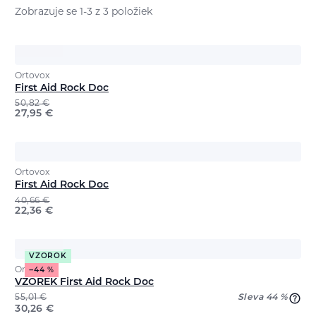
Zobrazuje se 1-3 z 3 položiek
Ortovox
First Aid Rock Doc
50,82
€
27,95
€
Ortovox
First Aid Rock Doc
40,66
€
22,36
€
VZOROK
Ortovox
−44 %
VZOREK First Aid Rock Doc
55,01
€
Sleva 44 %
30,26
€