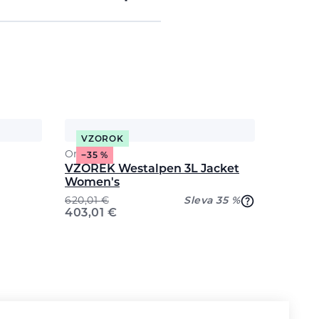
VZOROK
Ortovox
−35 %
VZOREK Westalpen 3L Jacket
Women's
620,01
€
Sleva 35 %
403,01
€