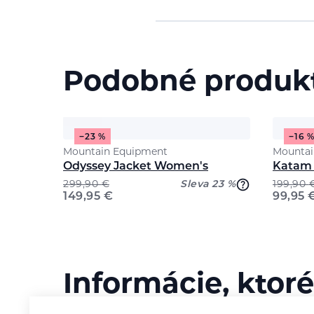
Podobné produk
−23 %
−16 
Mountain Equipment
Mountai
Odyssey Jacket Women's
Katam 
299,90
€
Sleva 23 %
199,90
149,95
€
99,95
Informácie, ktoré