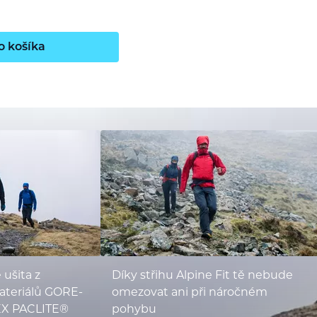
o košíka
ušita z
Díky střihu Alpine Fit tě nebude
teriálů GORE-
omezovat ani při náročném
EX PACLITE®
pohybu