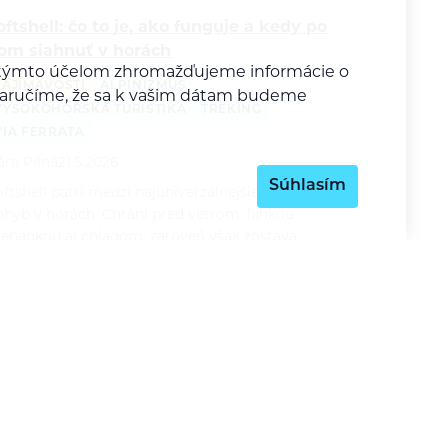
oftshell: čo to je, ako funguje a kedy po
om siahnuť v horách
Za týmto účelom zhromažďujeme informácie o
ZAJÍMAVOSTI
ALPINIZMUS
y zaručíme, že sa k vašim dátam budeme
VYSOKOHORSKÁ TURISTIKA
TREKING
VIA FERRATA
ára Pilná
21.5.2026
Súhlasím
ftshell patrí medzi najuniverzálnejšie vrstvy na
ohyb v horách. Chráni pred vetrom, ľahkou
rehánkou aj chladom, zároveň však zostáva
riedušnejší a pohodlnejší než klasická nepremokavá
unda. V…