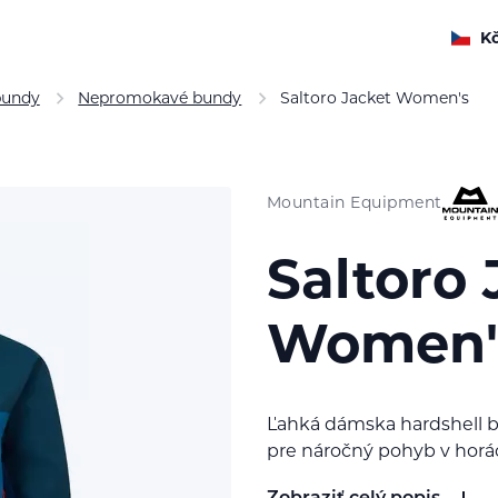
K
bundy
Nepromokavé bundy
Saltoro Jacket Women's
Mountain Equipment
Saltoro 
Women'
Ľahká dámska hardshell 
pre náročný pohyb v horác