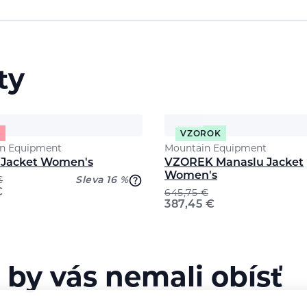
ty
%
VZOROK
n Equipment
Mountain Equipment
Jacket Women's
VZOREK Manaslu Jacket
Women's
€
Sleva 16 %
€
645,75
€
387,45
€
 by vás nemali obísť