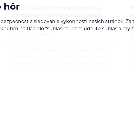
o hôr
Príďte si zajazdiť, zlepšiť techniku a
S
spoznať novú bike kolekciu Ortovox
ň
 bezpečnosť a sledovanie výkonnosti našich stránok. 
POZVÁNKA
CYKLISTIKA
Kliknutím na tlačidlo "súhlasím" nám udelíte súhlas a m
Bára Pilná
2.6.2026
e
Pridajte sa k nám na trailové jazdy a workshopy s
B
ORTOVOXom v Česku aj na Slovensku. Čaká vás
tréning techniky jazdy, praktická prvá pomoc v
So
teréne, testovanie novej bike kolekcie ORTOVOX
p
Sequence,…
p
p
b