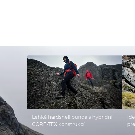
Lehká hardshell bunda s hybridní
Ide
GORE-TEX konstrukcí
př