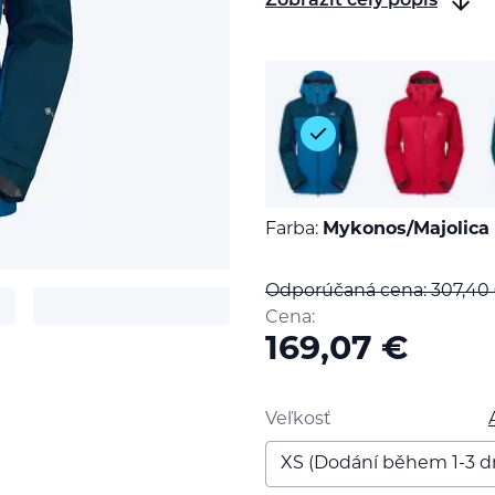
Zobraziť celý popis
Farba:
Mykonos/Majolica
Odporúčaná cena: 307,40
Cena:
169,07
€
Veľkosť