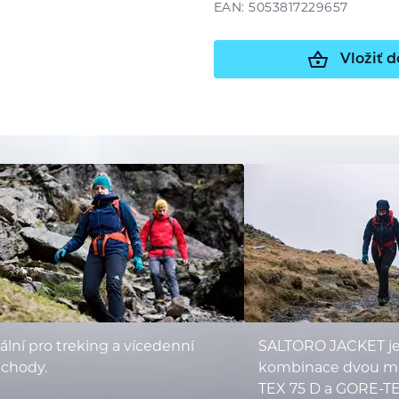
EAN: 5053817229657
Vložiť d
ální pro treking a vícedenní
SALTORO JACKET je 
echody.
kombinace dvou ma
TEX 75 D a GORE-T