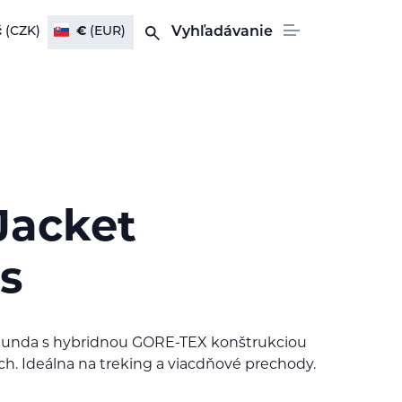
č
(CZK)
€
(EUR)
Vyhľadávanie
Jacket
s
bunda s hybridnou GORE-TEX konštrukciou
h. Ideálna na treking a viacdňové prechody.