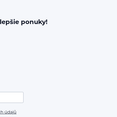
jlepšie ponuky!
ch údajů