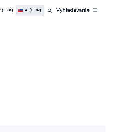
č
(CZK)
€
(EUR)
Vyhľadávanie