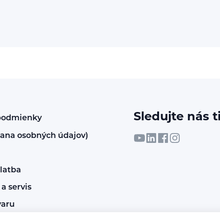
Sledujte nás t
podmienky
ana osobných údajov)
latba
a servis
varu