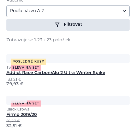
Radenie
Podľa názvu A-Z
Filtrovať
Zobrazuje se 1-23 z 23 položiek
POSLEDNÉ KUSY
TSL
SLEVA NA SET
Addict Race Carbon/Alu 2 Ultra Winter Spike
133,21
€
79,93
€
SLEVA NA SET
Black Crows
Firmo 2019/20
81,27
€
32,51
€