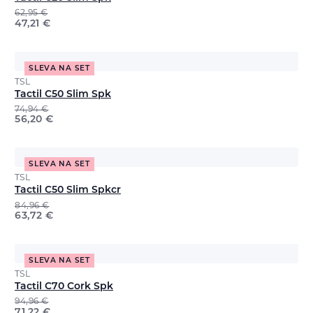
62,95
€
47,21
€
SLEVA NA SET
TSL
Tactil C50 Slim Spk
74,94
€
56,20
€
SLEVA NA SET
TSL
Tactil C50 Slim Spkcr
84,96
€
63,72
€
SLEVA NA SET
TSL
Tactil C70 Cork Spk
94,96
€
71,22
€