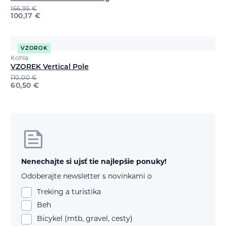
166,95
€
100,17
€
VZOROK
Kohla
VZOREK Vertical Pole
110,00
€
60,50
€
Nenechajte si ujsť tie najlepšie ponuky!
Odoberajte newsletter s novinkami o
Treking a turistika
Beh
Bicykel (mtb, gravel, cesty)