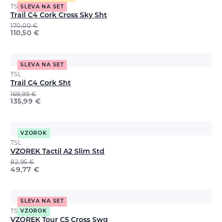
TSL
SLEVA NA SET
Trail C4 Cork Cross Sky Sht
170,00
€
110,50
€
SLEVA NA SET
TSL
Trail C4 Cork Sht
169,99
€
135,99
€
VZOROK
TSL
VZOREK Tactil A2 Slim Std
82,95
€
49,77
€
SLEVA NA SET
TSL
VZOROK
VZOREK Tour C5 Cross Swg