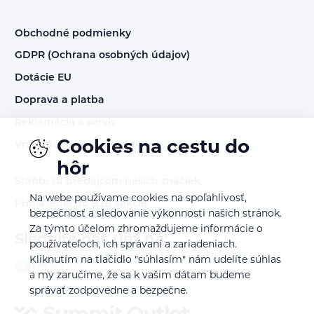
Obchodné podmienky
GDPR (Ochrana osobných údajov)
Dotácie EU
Doprava a platba
Reklamácia a servis
Cookies na cestu do
Vrátenie tovaru
hôr
Staňte sa predajcom našich značiek
Na webe používame cookies na spoľahlivosť,
Prihlásenie do B2B sekcie
bezpečnosť a sledovanie výkonnosti našich stránok.
Za týmto účelom zhromažďujeme informácie o
Sledujte nás tiež na:
používateľoch, ich správaní a zariadeniach.
Kliknutím na tlačidlo "súhlasím" nám udelíte súhlas
a my zaručíme, že sa k vašim dátam budeme
správať zodpovedne a bezpečne.