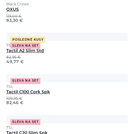
Black Crows
OXUS
119,00
€
83,30
€
POSLEDNÉ KUSY
TSL
SLEVA NA SET
Tactil A2 Slim Std
82,95
€
49,77
€
SLEVA NA SET
TSL
Tactil C100 Cork Spk
109,95
€
82,46
€
SLEVA NA SET
TSL
Tactil C20 Slim Spk