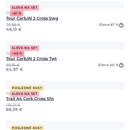
SLEVA NA SET
TSL
−61 %
Tour Carb/Al 2 Cross Swg
76,88
€
Sleva 61 %
46,13
€
SLEVA NA SET
TSL
−40 %
Tour Carb/Al 2 Cross Twt
99,95
€
Sleva 40 %
64,97
€
POSLEDNÉ KUSY
TSL
SLEVA NA SET
Trail A4 Cork Cross Sht
133,21
€
86,59
€
POSLEDNÉ KUSY