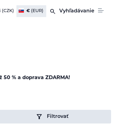
č
(CZK)
€
(EUR)
Vyhľadávanie
až 50 % a doprava ZDARMA!
Filtrovať