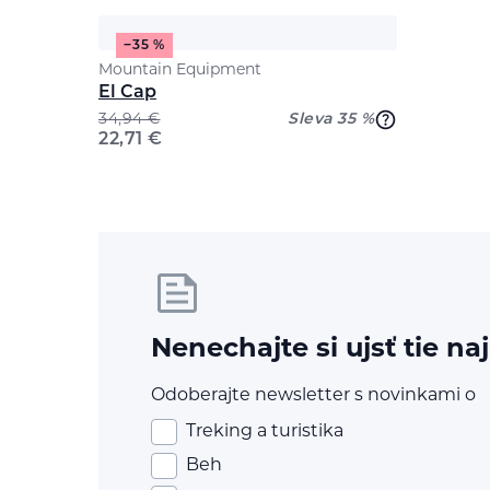
−35 %
Mountain Equipment
El Cap
34,94
€
Sleva 35 %
22,71
€
Nenechajte si ujsť tie na
Odoberajte newsletter s novinkami o
Treking a turistika
Beh