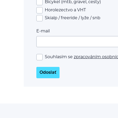
Bicykel (mtb, gravel, cesty)
Horolezectvo a VHT
Skialp / freeride / lyže / snb
E-mail
Souhlasím se
zpracováním osobní
Odoslať