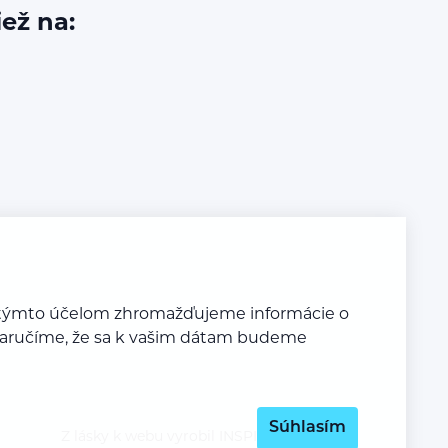
iež na:
Za týmto účelom zhromažďujeme informácie o
y zaručíme, že sa k vašim dátam budeme
Súhlasím
Z lásky k webu vyrobil
INSPIRE CZ s.r.o.