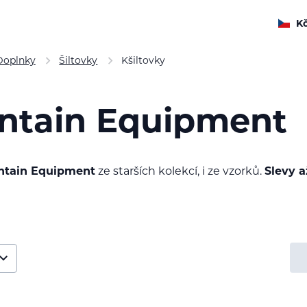
K
Doplnky
Šiltovky
Kšiltovky
untain Equipment
tain Equipment
ze starších kolekcí, i ze vzorků.
Slevy 