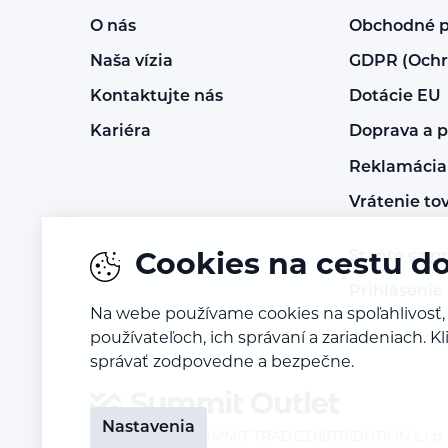
O nás
Obchodné 
Naša vízia
GDPR (Ochr
Kontaktujte nás
Dotácie EU
Kariéra
Doprava a p
Reklamácia 
Vrátenie to
Staňte sa p
Cookies na cestu d
Prihlásenie
Na webe používame cookies na spoľahlivosť,
používateľoch, ich správaní a zariadeniach. 
správať zodpovedne a bezpečne.
Nastavenia
© 2023 – 2026
SUMMIT TRADE DISTRIBUTION s.r.o. -