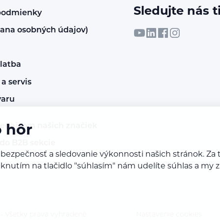
Sledujte nás t
podmienky
ana osobných údajov)
latba
a servis
varu
redajcom našich značiek
o hôr
 do B2B sekcie
 bezpečnosť a sledovanie výkonnosti našich stránok. 
Kliknutím na tlačidlo "súhlasím" nám udelíte súhlas a m
 Všetky práva vyhradené.
Nastavenie cookies