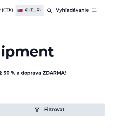
č
(CZK)
€
(EUR)
Vyhľadávanie
uipment
až 50 % a doprava ZDARMA!
Filtrovať