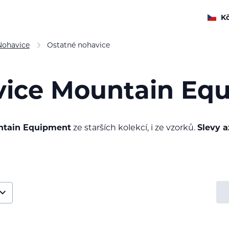
K
Nohavice
Ostatné nohavice
vice Mountain Eq
tain Equipment
ze starších kolekcí, i ze vzorků.
Slevy 