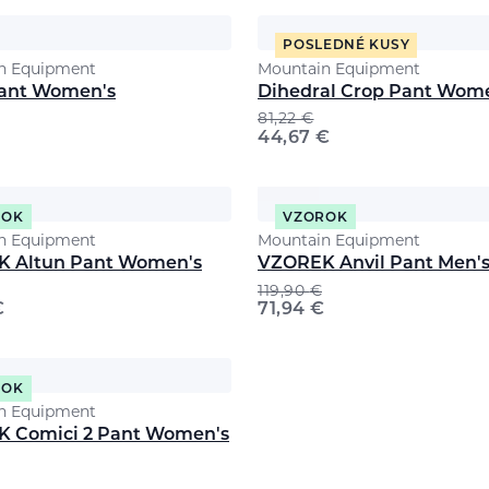
POSLEDNÉ KUSY
n Equipment
Mountain Equipment
Pant Women's
Dihedral Crop Pant Wom
81,22
€
44,67
€
ROK
VZOROK
n Equipment
Mountain Equipment
 Altun Pant Women's
VZOREK Anvil Pant Men'
119,90
€
€
71,94
€
ROK
n Equipment
 Comici 2 Pant Women's
€