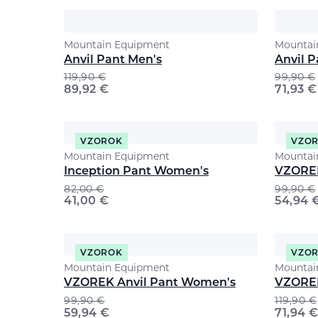
Mountain Equipment
Mountai
Anvil Pant Men's
Anvil 
119,90
€
99,90
€
89,92
€
71,93
€
VZOROK
VZO
Mountain Equipment
Mountai
Inception Pant Women's
VZOREK
82,00
€
99,90
€
41,00
€
54,94
VZOROK
VZO
Mountain Equipment
Mountai
VZOREK Anvil Pant Women's
VZOREK
99,90
€
119,90
€
59,94
€
71,94