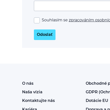
Souhlasím se
zpracováním osobní
Odoslať
O nás
Obchodné 
Naša vízia
GDPR (Ochr
Kontaktujte nás
Dotácie EU
Kariéra
Doprava a p