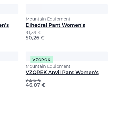
Mountain Equipment
en's
Dihedral Pant Women's
91,39
€
50,26
€
VZOROK
Mountain Equipment
s
VZOREK Anvil Pant Women's
92,15
€
46,07
€