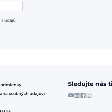
ch údajů
Sledujte nás t
podmienky
ana osobných údajov)
latba