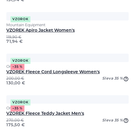
131,94
€
VZOROK
Mountain Equipment
VZOREK Apiro Jacket Women's
119,90
€
71,94
€
VZOROK
Ortovox
−35 %
VZOREK Fleece Cord Longsleeve Women's
200,00
€
Sleva 35 %
130,00
€
VZOROK
Ortovox
−35 %
VZOREK Fleece Teddy Jacket Men's
270,00
€
Sleva 35 %
175,50
€