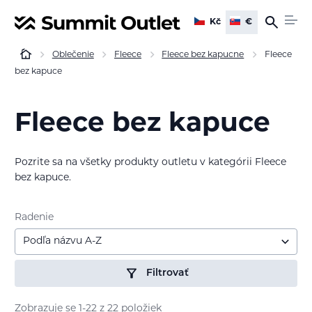
Kč
€
Oblečenie
Fleece
Fleece bez kapucne
Fleece
bez kapuce
Fleece bez kapuce
Pozrite sa na všetky produkty outletu v kategórii Fleece
bez kapuce.
Radenie
Podľa názvu A-Z
Filtrovať
Zobrazuje se 1-22 z 22 položiek