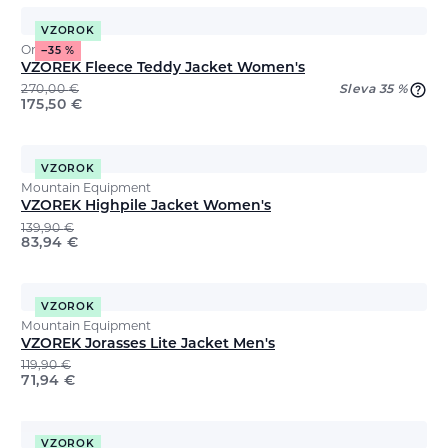
VZOROK
Ortovox
−35 %
VZOREK Fleece Teddy Jacket Women's
270,00
€
Sleva 35 %
175,50
€
VZOROK
Mountain Equipment
VZOREK Highpile Jacket Women's
139,90
€
83,94
€
VZOROK
Mountain Equipment
VZOREK Jorasses Lite Jacket Men's
119,90
€
71,94
€
VZOROK