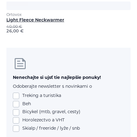
Ortovox
Light Fleece Neckwarmer
40,00
€
26,00
€
Nenechajte si ujsť tie najlepšie ponuky!
Odoberajte newsletter s novinkami o
Treking a turistika
Beh
Bicykel (mtb, gravel, cesty)
Horolezectvo a VHT
Skialp / freeride / lyže / snb