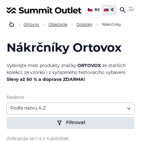
Kč
€
Ortovox
Oblečenie
Doplnky
Nákrčníky
Nákrčníky Ortovox
Vybírejte mezi produkty značky
ORTOVOX
ze starších
kolekcí, ze vzorků i z vyřazeného testovacího vybavení.
Slevy až 50 % a doprava ZDARMA!
Radenie
Podľa názvu A-Z
Filtrovať
Zobrazuje se 1-4 z 4 položiek