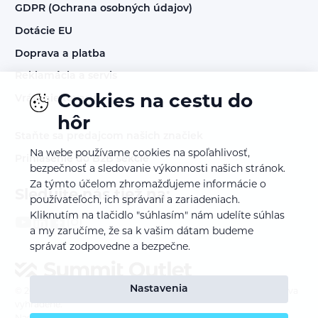
GDPR (Ochrana osobných údajov)
Dotácie EU
Doprava a platba
Reklamácia a servis
Cookies na cestu do
Vrátenie tovaru
hôr
Staňte sa predajcom našich značiek
Na webe používame cookies na spoľahlivosť,
Prihlásenie do B2B sekcie
bezpečnosť a sledovanie výkonnosti našich stránok.
Za týmto účelom zhromažďujeme informácie o
Sledujte nás tiež na:
používateľoch, ich správaní a zariadeniach.
Kliknutím na tlačidlo "súhlasím" nám udelíte súhlas
a my zaručíme, že sa k vašim dátam budeme
správať zodpovedne a bezpečne.
Nastavenia
© 2023 – 2026
SUMMIT TRADE DISTRIBUTION s.r.o. - Všetky práva
vyhradené.