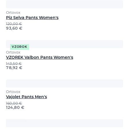
Ortovox
Piz Selva Pants Women's
120,00
€
93,60
€
VZOROK
Ortovox
VZOREK Valbon Pants Women's
143,50
€
78,92
€
Ortovox
Vajolet Pants Men's
160,00
€
124,80
€