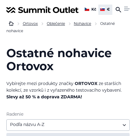
Kč
€
Ortovox
Oblečenie
Nohavice
Ostatné
nohavice
Ostatné nohavice
Ortovox
Vybírejte mezi produkty značky
ORTOVOX
ze starších
kolekcí, ze vzorků i z vyřazeného testovacího vybavení.
Slevy až 50 % a doprava ZDARMA!
Radenie
Podľa názvu A-Z