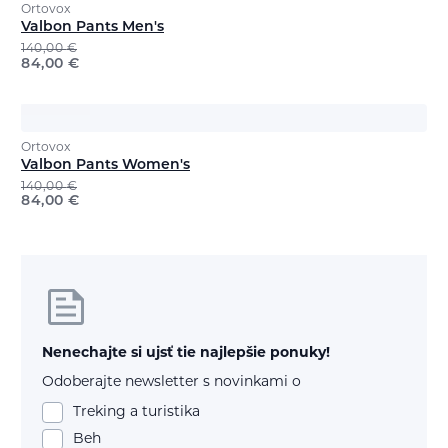
Ortovox
Valbon Pants Men's
140,00
€
84,00
€
Ortovox
Valbon Pants Women's
140,00
€
84,00
€
Nenechajte si ujsť tie najlepšie ponuky!
Odoberajte newsletter s novinkami o
Treking a turistika
Beh