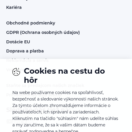
Kariéra
Obchodné podmienky
GDPR (Ochrana osobných údajov)
Dotácie EU
Doprava a platba
Reklamácia a servis
Cookies na cestu do
Vrátenie tovaru
hôr
Staňte sa predajcom našich značiek
Na webe používame cookies na spoľahlivosť,
Prihlásenie do B2B sekcie
bezpečnosť a sledovanie výkonnosti našich stránok.
Za týmto účelom zhromažďujeme informácie o
Sledujte nás tiež na:
používateľoch, ich správaní a zariadeniach.
Kliknutím na tlačidlo "súhlasím" nám udelíte súhlas
a my zaručíme, že sa k vašim dátam budeme
správať zodpovedne a bezpečne.