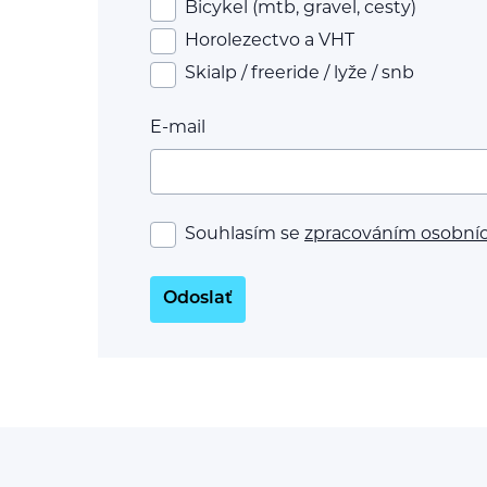
Bicykel (mtb, gravel, cesty)
Horolezectvo a VHT
Skialp / freeride / lyže / snb
E-mail
Souhlasím se
zpracováním osobní
Odoslať