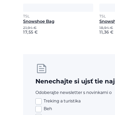
TSL
TSL
Snowshoe Bag
Snowsh
21,94
€
18,94
€
17,55
€
11,36
€
Nenechajte si ujsť tie na
Odoberajte newsletter s novinkami o
Treking a turistika
Beh