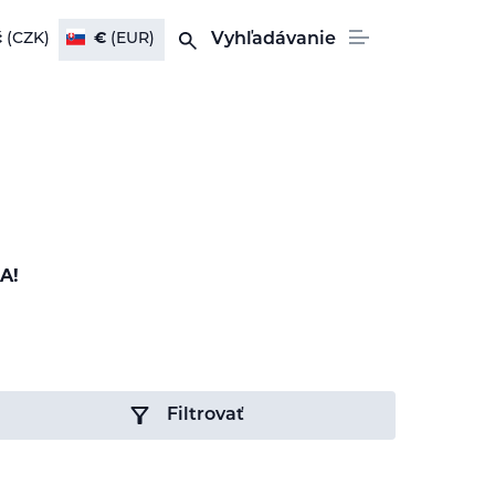
č
(CZK)
€
(EUR)
Vyhľadávanie
A!
Filtrovať