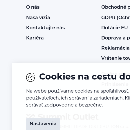
O nás
Obchodné 
Naša vízia
GDPR (Ochr
Kontaktujte nás
Dotácie EU
Kariéra
Doprava a p
Reklamácia 
Vrátenie to
Staňte sa p
Cookies na cestu d
Prihlásenie
Na webe používame cookies na spoľahlivosť,
používateľoch, ich správaní a zariadeniach. 
správať zodpovedne a bezpečne.
Nastavenia
© 2023 – 2026
SUMMIT TRADE DISTRIBUTION s.r.o. -