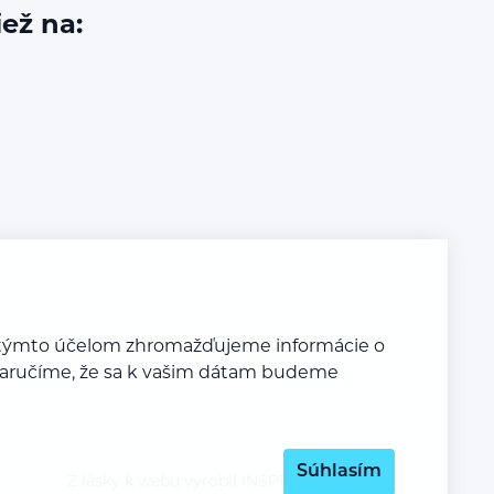
iež na:
Za týmto účelom zhromažďujeme informácie o
y zaručíme, že sa k vašim dátam budeme
Súhlasím
Z lásky k webu vyrobil
INSPIRE CZ s.r.o.