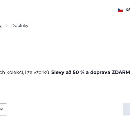
K
y
Doplnky
ch kolekcí, i ze vzorků.
Slevy až 50 % a doprava ZDARM