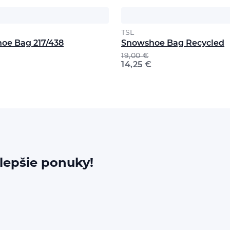
TSL
oe Bag 217/438
Snowshoe Bag Recycled
19,00
€
14,25
€
jlepšie ponuky!