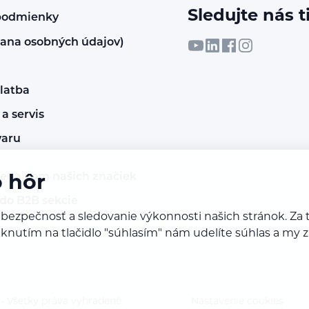
Sledujte nás t
podmienky
ana osobných údajov)
latba
a servis
varu
redajcom našich značiek
o hôr
 do B2B sekcie
 bezpečnosť a sledovanie výkonnosti našich stránok. 
Kliknutím na tlačidlo "súhlasím" nám udelíte súhlas a m
 Všetky práva vyhradené.
Nastavenie cookies