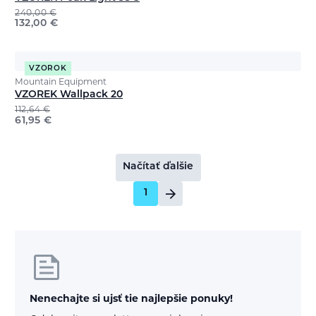
240,00
€
132,00
€
VZOROK
Mountain Equipment
VZOREK Wallpack 20
112,64
€
61,95
€
Načítať ďalšie
1
Nenechajte si ujsť tie najlepšie ponuky!