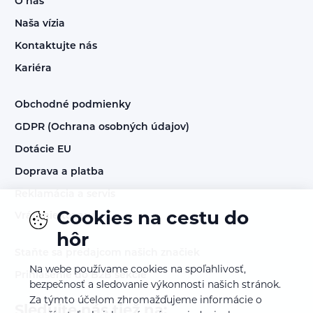
O nás
Naša vízia
Kontaktujte nás
Kariéra
Obchodné podmienky
GDPR (Ochrana osobných údajov)
Dotácie EU
Doprava a platba
Reklamácia a servis
Cookies na cestu do
Vrátenie tovaru
hôr
Staňte sa predajcom našich značiek
Na webe používame cookies na spoľahlivosť,
Prihlásenie do B2B sekcie
bezpečnosť a sledovanie výkonnosti našich stránok.
Za týmto účelom zhromažďujeme informácie o
Sledujte nás tiež na: