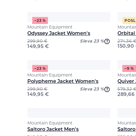
−23 %
POSL
Mountain Equipment
Mountai
Odyssey Jacket Women's
Orbital
299,90
€
Sleva 23 %
274,36
150,90
149,95
€
−23 %
−9 %
Mountain Equipment
Mountai
Polypheme Jacket Women's
Quiver 
299,90
€
Sleva 23 %
579,32
149,95
€
289,66
Mountain Equipment
Mountai
Saltoro Jacket Men's
Saltor