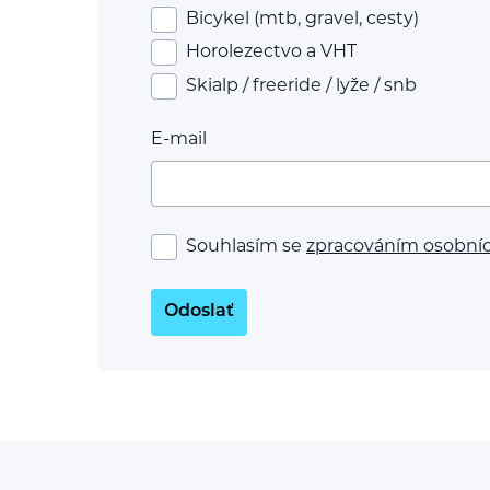
Bicykel (mtb, gravel, cesty)
Horolezectvo a VHT
Skialp / freeride / lyže / snb
E-mail
Souhlasím se
zpracováním osobní
Odoslať