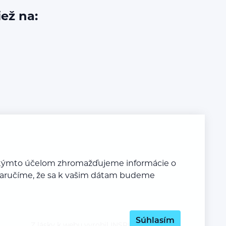
iež na:
Za týmto účelom zhromažďujeme informácie o
y zaručíme, že sa k vašim dátam budeme
Súhlasím
Z lásky k webu vyrobil
INSPIRE CZ s.r.o.