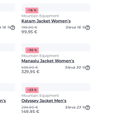
−16 %
Mountain Equipment
Katam Jacket Women's
a 16 %
199,90
€
Sleva 16 %
99,95
€
−30 %
Mountain Equipment
Manaslu Jacket Women's
659,90
€
Sleva 30 %
329,95
€
−23 %
Mountain Equipment
n's
Odyssey Jacket Men's
299,90
€
Sleva 23 %
149,95
€