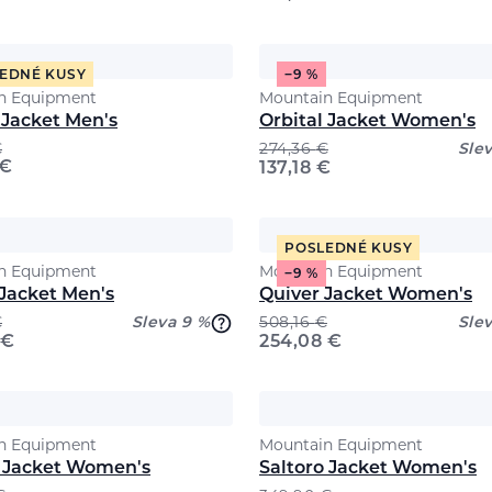
EDNÉ KUSY
−9 %
n Equipment
Mountain Equipment
 Jacket Men's
Orbital Jacket Women's
€
274,36
€
Sle
€
137,18
€
POSLEDNÉ KUSY
n Equipment
Mountain Equipment
−9 %
Jacket Men's
Quiver Jacket Women's
€
Sleva 9 %
508,16
€
Sle
€
254,08
€
n Equipment
Mountain Equipment
o Jacket Women's
Saltoro Jacket Women's