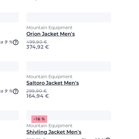
Mountain Equipment
Orion Jacket Men's
va 9 %
499,90
€
374,92
€
Mountain Equipment
Saltoro Jacket Men's
va 9 %
299,90
€
164,94
€
−16 %
Mountain Equipment
Shivling Jacket Men's