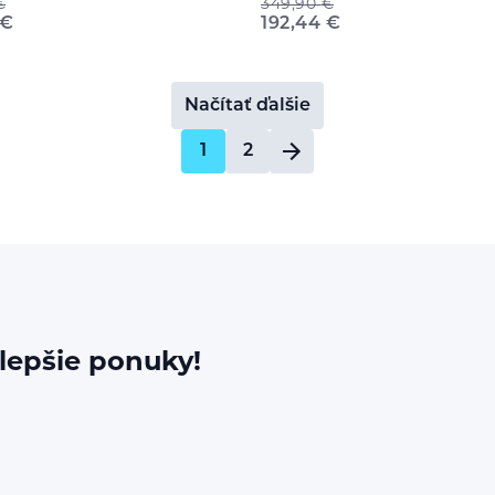
€
349,90
€
€
192,44
€
Načítať ďalšie
1
2
jlepšie ponuky!