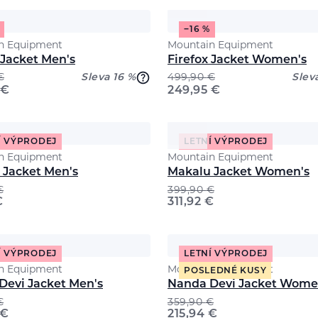
−16 %
n Equipment
Mountain Equipment
 Jacket Men's
Firefox Jacket Women's
€
Sleva 16 %
499,90
€
Slev
€
249,95
€
Í VÝPRODEJ
LETNÍ VÝPRODEJ
n Equipment
Mountain Equipment
 Jacket Men's
Makalu Jacket Women's
€
399,90
€
€
311,92
€
Í VÝPRODEJ
LETNÍ VÝPRODEJ
n Equipment
Mountain Equipment
POSLEDNÉ KUSY
Devi Jacket Men's
Nanda Devi Jacket Wome
€
359,90
€
€
215,94
€