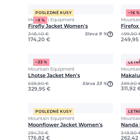
POSLEDNÉ KUSY
−16 %
Mountain Equipment
Mountai
−9 %
Firefly Jacket Women's
Firefox
348,40
€
Sleva 9 %
499,90
174,20
€
249,95
−33 %
LETN
Mountain Equipment
Mountai
Lhotse Jacket Men's
Makalu
659,90
€
Sleva 33 %
399,90
311,92
329,95
€
POSLEDNÉ KUSY
LETN
Mountain Equipment
Mountai
Moonflower Jacket Women's
Nanda 
294,70
€
349,90
176,82
€
262,42