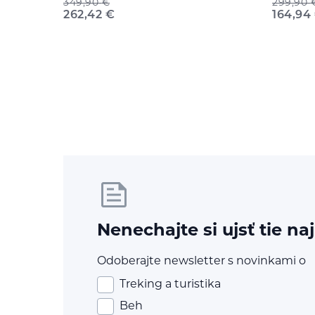
349,90
€
299,90
262,42
€
164,94
Nenechajte si ujsť tie na
Odoberajte newsletter s novinkami o
Treking a turistika
Beh