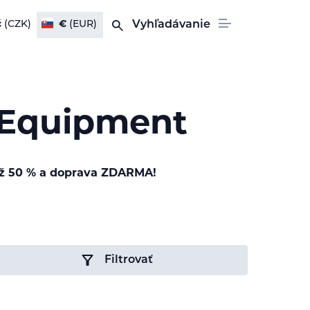
č
(CZK)
€
(EUR)
Vyhľadávanie
 Equipment
až 50 % a doprava ZDARMA!
Filtrovať