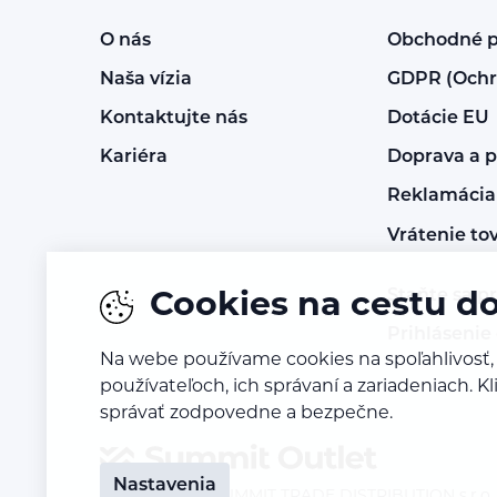
O nás
Obchodné 
Naša vízia
GDPR (Ochr
Kontaktujte nás
Dotácie EU
Kariéra
Doprava a p
Reklamácia 
Vrátenie to
Staňte sa p
Cookies na cestu d
Prihlásenie
Na webe používame cookies na spoľahlivosť,
používateľoch, ich správaní a zariadeniach. 
správať zodpovedne a bezpečne.
Nastavenia
© 2023 – 2026
SUMMIT TRADE DISTRIBUTION s.r.o. -