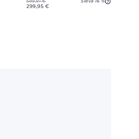
599,91
€
Sleva 16 %
299,95
€