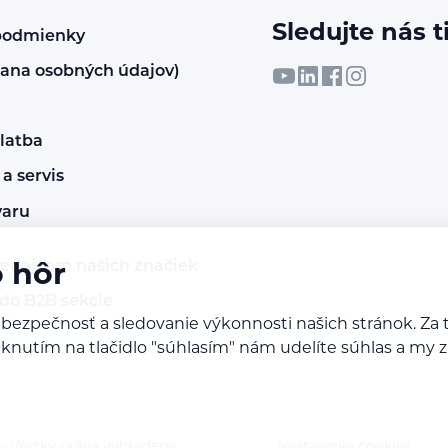
Sledujte nás t
podmienky
ana osobných údajov)
latba
a servis
varu
redajcom našich značiek
o hôr
 do B2B sekcie
 bezpečnosť a sledovanie výkonnosti našich stránok. 
Kliknutím na tlačidlo "súhlasím" nám udelíte súhlas a m
 Všetky práva vyhradené.
Nastavenie cookies